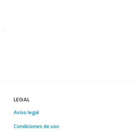
LEGAL
e • Malaga, Spain • MalagaSpain.es
,
100 Coches
,
3D Design
Aviso legal
Condiciones de uso