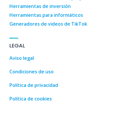
Herramientas de inversión
Herramientas para informáticos
Generadores de videos de TikTok
LEGAL
Aviso legal
Condiciones de uso
Política de privacidad
Política de cookies
pping guide • Malaga, Spain • MalagaSpain.es
,
100 Coches
,
3